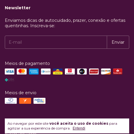
Newsletter
Enviamos dicas de autocuidado, prazer, conexão e ofertas
quentinhas. Inscreva-se:
Meios de pagamento
Meios de envio
Ao navegar por este site
você aceita o uso de cookies
para
Copyright Enaltecer Comercio Ltda - 43089427000110 - 2026. Todos os
agilizar a sua experiência de compra.
Entendi
direitos reservados.