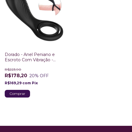
Dorado - Anel Peniano e
Escroto Com Vibração -
Estimula Clitoris 9 Vibrações
R$223,90
R$178,20
20
% OFF
R$169,29
com
Pix