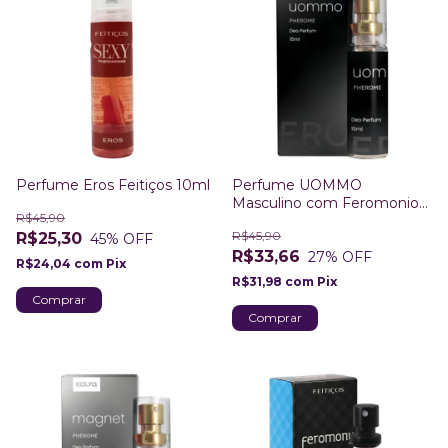
Perfume Eros Feitiços 10ml
Perfume UOMMO
Masculino com Feromonio
R$45,90
Pherome Kalya 15ml
R$45,90
R$25,30
45
% OFF
R$33,66
27
% OFF
R$24,04
com
Pix
R$31,98
com
Pix