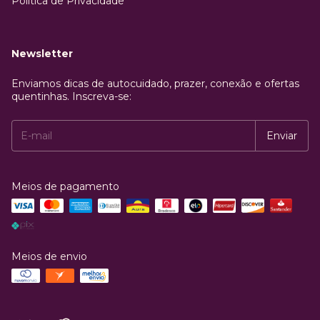
Política de Privacidade
Newsletter
Enviamos dicas de autocuidado, prazer, conexão e ofertas
quentinhas. Inscreva-se:
Meios de pagamento
Meios de envio