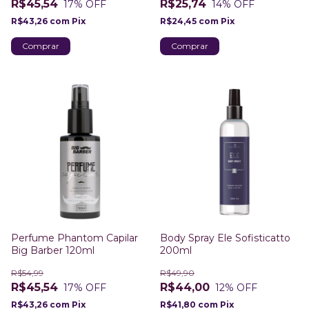
R$45,54
R$25,74
17
% OFF
14
% OFF
R$43,26
com
Pix
R$24,45
com
Pix
Perfume Phantom Capilar
Body Spray Ele Sofisticatto
Big Barber 120ml
200ml
R$54,99
R$49,90
R$45,54
R$44,00
17
% OFF
12
% OFF
R$43,26
com
Pix
R$41,80
com
Pix